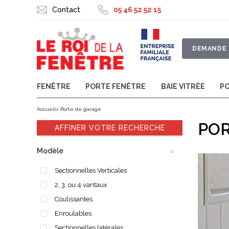
Contact
05 46 52 52 15
DEMANDE 
FENÊTRE
PORTE FENÊTRE
BAIE VITRÉE
P
Accueil
Porte de garage
POR
AFFINER VOTRE RECHERCHE
Modèle
Sectionnelles Verticales
2, 3, ou 4 vantaux
Coulissantes
Enroulables
Sectionnelles latérales