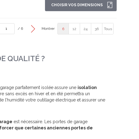
CHOISIR VOS DIMENSIONS
/ 6
Montrer
6
12
24
36
Tous
E QUALITÉ ?
 garage parfaitement isolée assure une
isolation
e sans excès en hiver et en été permettra un
de l’humidité votre outillage électrique et assurer une
garage
est nécessaire. Les portes de garage
 à forcer que certaines anciennes portes de