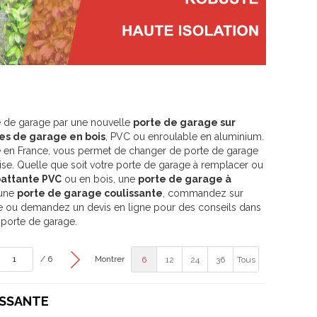
e de garage par une nouvelle
porte de garage sur
es de garage en bois
, PVC ou enroulable en aluminium.
rie en France, vous permet de changer de porte de garage
ise. Quelle que soit votre porte de garage à remplacer ou
battante PVC
ou en bois, une
porte de garage à
 une
porte de garage coulissante
, commandez sur
re ou demandez un devis en ligne pour des conseils dans
 porte de garage.
/ 6
Montrer
6
12
24
36
Tous
ISSANTE