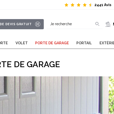
2441 Avis
Rechercher
DE DEVIS GRATUIT
Recherc
Fermer la recherc
ORTE
VOLET
PORTE DE GARAGE
PORTAIL
EXTÉRI
TE DE GARAGE