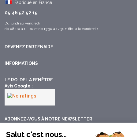
Fabriqué en France
05 46 52 52 15
Du lundi au vendredi
de 08:00 à 12:00 et de 13:30 à 17:30 (16h00 le vendredi)
DEVENEZ PARTENAIRE
INFORMATIONS
LE ROI DE LA FENÊTRE
Avis Google :​
ABONNEZ-VOUS À NOTRE NEWSLETTER
Recevez nos offres, tuto et jeux concours directement dans
Salut c'est nous...
votre boite email.