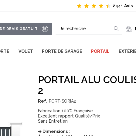
2441 Avis
Rechercher
DE DEVIS GRATUIT
Recherc
Fermer la recherc
ORTE
VOLET
PORTE DE GARAGE
PORTAIL
EXTÉRI
PORTAIL ALU COUL
2
Ref.
PORT-SORIA2
Fabrication 100% Française
Excellent rapport Qualité/Prix
Sans Entretien
➔ Dimensions :