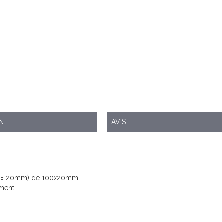
ON
AVIS
de ± 20mm) de 100x20mm
ement