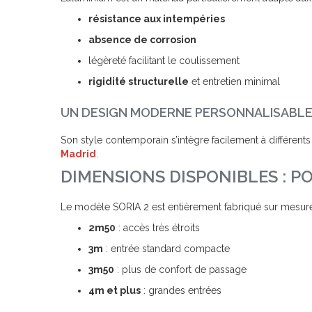
résistance aux intempéries
absence de corrosion
légèreté facilitant le coulissement
rigidité structurelle
et entretien minimal
UN DESIGN MODERNE PERSONNALISABL
Son style contemporain s’intègre facilement à différents
Madrid
.
DIMENSIONS DISPONIBLES : P
Le modèle SORIA 2 est entièrement fabriqué sur mesure
2m50
: accès très étroits
3m
: entrée standard compacte
3m50
: plus de confort de passage
4m et plus
: grandes entrées