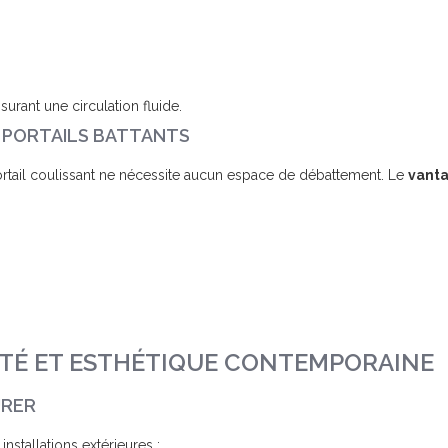
urant une circulation fluide.
X PORTAILS BATTANTS
portail coulissant ne nécessite aucun espace de débattement. Le
vanta
LITÉ ET ESTHÉTIQUE CONTEMPORAINE
URER
nstallations extérieures :