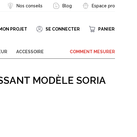
Nos conseils
Blog
Espace pro
MON PROJET
SE CONNECTER
PANIER
her
he
EUR
ACCESSOIRE
COMMENT MESURER
ISSANT MODÈLE SORIA