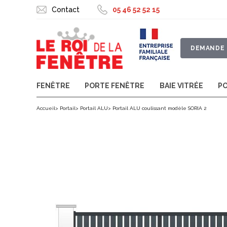
Contact
05 46 52 52 15
DEMANDE 
FENÊTRE
PORTE FENÊTRE
BAIE VITRÉE
P
Accueil
Portail
Portail ALU
Portail ALU coulissant modèle SORIA 2
SKIP TO THE END OF THE IMAGES GALLERY